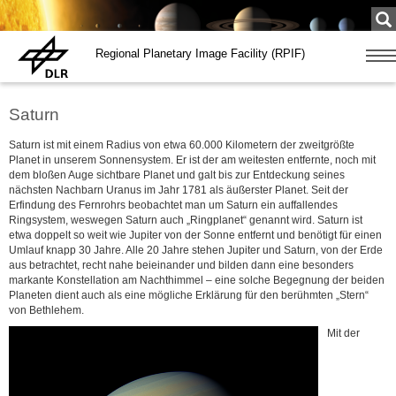
Su
...
Regional Planetary Image Facility (RPIF)
Zeige
Navig
Saturn
Saturn ist mit einem Radius von etwa 60.000 Kilometern der zweitgrößte
Planet in unserem Sonnensystem. Er ist der am weitesten entfernte, noch mit
dem bloßen Auge sichtbare Planet und galt bis zur Entdeckung seines
nächsten Nachbarn Uranus im Jahr 1781 als äußerster Planet. Seit der
Erfindung des Fernrohrs beobachtet man um Saturn ein auffallendes
Ringsystem, weswegen Saturn auch „Ringplanet“ genannt wird. Saturn ist
etwa doppelt so weit wie Jupiter von der Sonne entfernt und benötigt für einen
Umlauf knapp 30 Jahre. Alle 20 Jahre stehen Jupiter und Saturn, von der Erde
aus betrachtet, recht nahe beieinander und bilden dann eine besonders
markante Konstellation am Nachthimmel – eine solche Begegnung der beiden
Planeten dient auch als eine mögliche Erklärung für den berühmten „Stern“
von Bethlehem.
Mit der