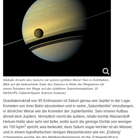
Globale Ansicht des Saturns mit seinem größten Mond Titan in Echtfarben.
Blick auf die beleuchtete Seite des Saturns in Höhe der Ringebene mit
einem Schatten der Ringe auf der südlichen Saturnhemisphäre. (©
NASA/JPL-Caltech/Space Science Institute)
Gravitationskraft von 95 Erdmassen ist Saturn genau wie Jupiter in der Lage,
Kometen von ihrer Bahn abzulenken und in seine „Saturnfamilie“ einzufangen,
in ähnlicher Weise wie die Kometen der Jupiterfamilie. Sein innerer Aufbau
ähnelt dem Jupiters. Vermutlich reicht die äußere, relativ leichte Wasserstoff-
Helium-Hülle aber sehr viel tiefer, wofür auch die geringe Dichte von weniger
3
als 700 kg/m
spricht, was bedeutet, dass Saturn sogar leichter ist als Wasser,
und in einem hypothetischen riesigen Wasserbecken wie ein „Eisberg“
schwimmen würde. An der Wolkenobergrenze ist die Schwerkraft nur