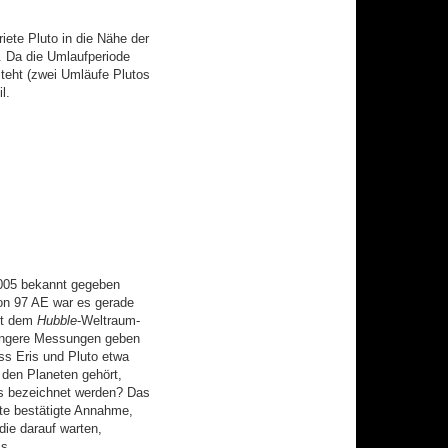
iete Pluto in die Nähe der
. Da die Umlaufperiode
teht (zwei Umläufe Plutos
l.
2005 bekannt gegeben
von 97 AE war es gerade
it dem
Hubble
-Weltraum-
jüngere Messungen geben
ss Eris und Pluto etwa
u den Planeten gehört,
ms bezeichnet werden? Das
te bestätigte Annahme,
die darauf warten,
s.