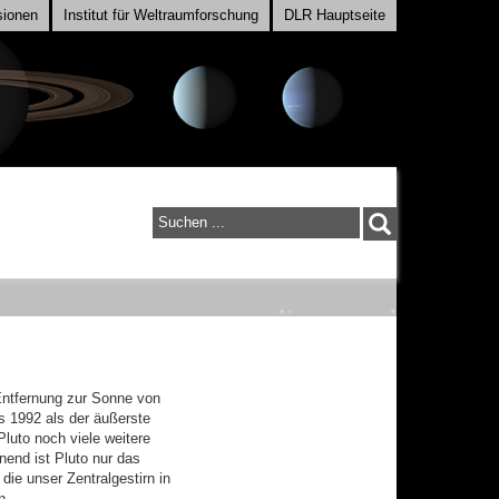
sionen
Institut für Weltraumforschung
DLR Hauptseite
Suchen
...
 Entfernung zur Sonne von
s 1992 als der äußerste
luto noch viele weitere
nend ist Pluto nur das
die unser Zentralgestirn in
n.