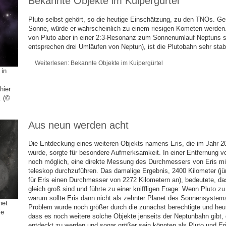
Bekannte Objekte im Kuipergürtel
Pluto selbst gehört, so die heutige Einschätzung, zu den TNOs. Ger
Sonne, würde er wahrscheinlich zu einem riesigen Kometen werden
von Pluto aber in einer 2:3-Resonanz zum Sonnenumlauf Neptuns s
entsprechen drei Umläufen von Neptun), ist die Plutobahn sehr stabi
Weiterlesen: Bekannte Objekte im Kuipergürtel
 in
hier
. (©
Aus neun werden acht
Die Entdeckung eines weiteren Objekts namens Eris, die im Jahr 
wurde, sorgte für besondere Aufmerksamkeit. In einer Entfernung 
noch möglich, eine direkte Messung des Durchmessers von Eris m
teleskop durchzuführen. Das damalige Ergebnis, 2400 Kilometer (
für Eris einen Durchmesser von 2272 Kilometern an), bedeutete, da
gleich groß sind und führte zu einer kniffligen Frage: Wenn Pluto z
warum sollte Eris dann nicht als zehnter Planet des Sonnensyste
net
Problem wurde noch größer durch die zunächst berechtigte und heu
ie
dass es noch weitere solche Objekte jenseits der Neptunbahn gibt, 
entdeckt zu werden und sogar größer sein könnten als Pluto und Eri