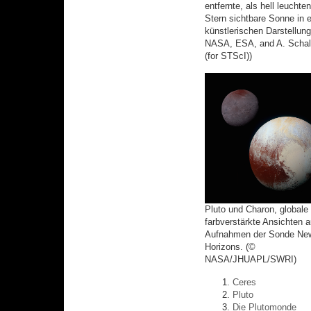
entfernte, als hell leuchte
Stern sichtbare Sonne in e
künstlerischen Darstellung
NASA, ESA, and A. Schal
(for STScI))
Pluto und Charon, globale
farbverstärkte Ansichten 
Aufnahmen der Sonde Ne
Horizons. (©
NASA/JHUAPL/SWRI)
Ceres
Pluto
Die Plutomonde