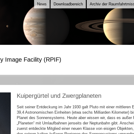
News
Downloadbereich
Archiv der Raumfahrtmis
y Image Facility (RPIF)
Kuipergürtel und Zwergplaneten
Seit seiner Entdeckung im Jahr 1930 galt Pluto mit einer mittleren
39,4 Astronomischen Einheiten (etwa sechs Milliarden Kilometer) bi
Planet des Sonnensystems. Heute aber wissen wir, dass es außer P
„Planeten“ mit Umlaufbahnen jenseits der Neptunbahn gibt. Anschei
zuerst entdeckte Mitglied einer neuen Klasse von eisigen Objekten, 
den extrem kalten äußeren Regionen des Sonnensystems umrunde