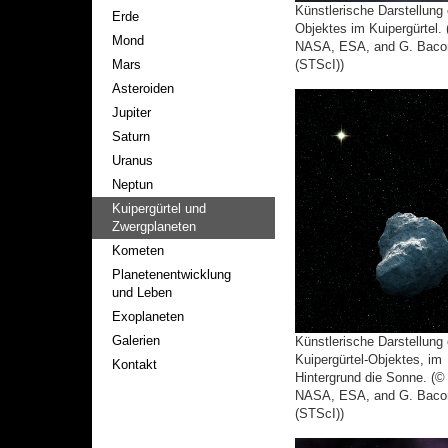
Künstlerische Darstellung
Erde
Objektes im Kuipergürtel.
Mond
NASA, ESA, and G. Baco
Mars
(STScI))
Asteroiden
Jupiter
Saturn
Uranus
Neptun
Kuipergürtel und
Zwergplaneten
Kometen
Planetenentwicklung
und Leben
Exoplaneten
Galerien
Künstlerische Darstellung
Kuipergürtel-Objektes, im
Kontakt
Hintergrund die Sonne. (©
NASA, ESA, and G. Baco
(STScI))