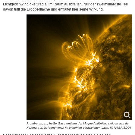
Lichtgeschwindigkeit radial im Raum ausbreiten. Nur der zweimilliardste Teil
davon trifft die Erdoberfläche und entfaltet hier seine Wirkung.
Protuberanzen, heiße Gase entlang der Magnetfeldlinien, steigen aus der
Korona auf, aufgenommen im extremen ultravioletten Licht. (© NASA/SDO)