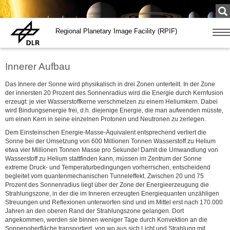
Su
...
Regional Planetary Image Facility (RPIF)
Zeige
Navig
Innerer Aufbau
Das Innere der Sonne wird physikalisch in drei Zonen unterteilt. In der Zone
der innersten 20 Prozent des Sonnenradius wird die Energie durch Kernfusion
erzeugt: je vier Wasserstoffkerne verschmelzen zu einem Heliumkern. Dabei
wird Bindungsenergie frei, d.h. diejenige Energie, die man aufwenden müsste,
um einen Kern in seine einzelnen Protonen und Neutronen zu zerlegen.
Dem Einsteinschen Energie-Masse-Äquivalent entsprechend verliert die
Sonne bei der Umsetzung von 600 Millionen Tonnen Wasserstoff zu Helium
etwa vier Millionen Tonnen Masse pro Sekunde! Damit die Umwandlung von
Wasserstoff zu Helium stattfinden kann, müssen im Zentrum der Sonne
extreme Druck- und Temperaturbedingungen vorherrschen, entscheidend
begleitet vom quantenmechanischen Tunneleffekt. Zwischen 20 und 75
Prozent des Sonnenradius liegt über der Zone der Energieerzeugung die
Strahlungszone, in der die im Inneren erzeugten Energiequanten unzähligen
Streuungen und Reflexionen unterworfen sind und im Mittel erst nach 170.000
Jahren an den oberen Rand der Strahlungszone gelangen. Dort
angekommen, werden sie binnen weniger Tage durch Konvektion an die
Sonnenoberfläche transportiert, von wo aus sich Licht und Strahlung mit