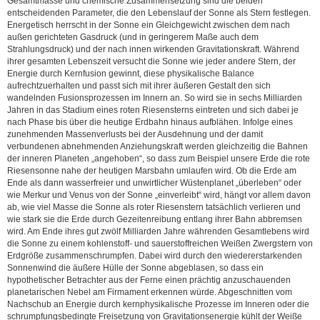
Gesamtmasse und chemische Zusammensetzung sind die beiden
entscheidenden Parameter, die den Lebenslauf der Sonne als Stern festlegen.
Energetisch herrscht in der Sonne ein Gleichgewicht zwischen dem nach
außen gerichteten Gasdruck (und in geringerem Maße auch dem
Strahlungsdruck) und der nach innen wirkenden Gravitationskraft. Während
ihrer gesamten Lebenszeit versucht die Sonne wie jeder andere Stern, der
Energie durch Kernfusion gewinnt, diese physikalische Balance
aufrechtzuerhalten und passt sich mit ihrer äußeren Gestalt den sich
wandelnden Fusionsprozessen im Innern an. So wird sie in sechs Milliarden
Jahren in das Stadium eines roten Riesensterns eintreten und sich dabei je
nach Phase bis über die heutige Erdbahn hinaus aufblähen. Infolge eines
zunehmenden Massenverlusts bei der Ausdehnung und der damit
verbundenen abnehmenden Anziehungskraft werden gleichzeitig die Bahnen
der inneren Planeten „angehoben“, so dass zum Beispiel unsere Erde die rote
Riesensonne nahe der heutigen Marsbahn umlaufen wird. Ob die Erde am
Ende als dann wasserfreier und unwirtlicher Wüstenplanet „überleben“ oder
wie Merkur und Venus von der Sonne „einverleibt“ wird, hängt vor allem davon
ab, wie viel Masse die Sonne als roter Riesenstern tatsächlich verlieren und
wie stark sie die Erde durch Gezeitenreibung entlang ihrer Bahn abbremsen
wird. Am Ende ihres gut zwölf Milliarden Jahre währenden Gesamtlebens wird
die Sonne zu einem kohlenstoff- und sauerstoffreichen Weißen Zwergstern von
Erdgröße zusammenschrumpfen. Dabei wird durch den wiedererstarkenden
Sonnenwind die äußere Hülle der Sonne abgeblasen, so dass ein
hypothetischer Betrachter aus der Ferne einen prächtig anzuschauenden
planetarischen Nebel am Firmament erkennen würde. Abgeschnitten vom
Nachschub an Energie durch kernphysikalische Prozesse im Inneren oder die
schrumpfungsbedingte Freisetzung von Gravitationsenergie kühlt der Weiße