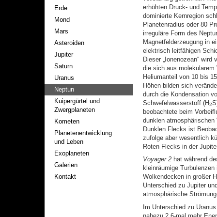
erhöhten Druck- und Temp
Erde
dominierte Kernregion sch
Mond
Planetenradius oder 80 Pr
Mars
irreguläre Form des Nept
Magnetfelderzeugung in ei
Asteroiden
elektrisch leitfähigen Sch
Jupiter
Dieser „Ionenozean“ wird
Saturn
die sich aus molekularem
Heliumanteil von 10 bis 
Uranus
Höhen bilden sich verände
Neptun
durch die Kondensation v
Kuipergürtel und
Schwefelwasserstoff (H
S
2
Zwergplaneten
beobachtete beim Vorbeif
dunklen atmosphärischen 
Kometen
Dunklen Flecks ist Beob
Planetenentwicklung
zufolge aber wesentlich kü
und Leben
Roten Flecks in der Jupit
Exoplaneten
Voyager 2
hat während de
Galerien
kleinräumige Turbulenzen 
Kontakt
Wolkendecken in großer Hö
Unterschied zu Jupiter un
atmosphärische Strömunge
Im Unterschied zu Uranus 
nahezu 2,6-mal mehr Energ