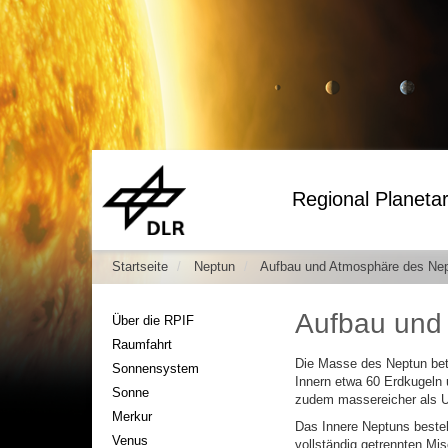
Regional Planetar
Startseite
Neptun
Aufbau und Atmosphäre des Ne
Aufbau und
Über die RPIF
Raumfahrt
Die Masse des Neptun bet
Sonnensystem
Innern etwa 60 Erdkugeln 
Sonne
zudem massereicher als Ur
Merkur
Das Innere Neptuns besteh
Venus
vollständig getrennten Mi