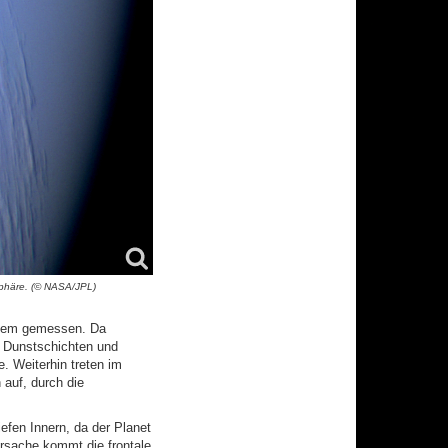
phäre. (© NASA/JPL)
stem gemessen. Da
h Dunstschichten und
. Weiterhin treten im
 auf, durch die
efen Innern, da der Planet
Ursache kommt die frontale