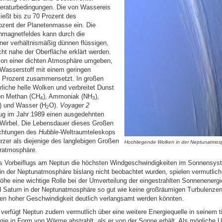
eraturbedingungen. Die von Wassereis
ließt bis zu 70 Prozent des
ozent der Planetenmasse ein. Die
unmagnetfeldes kann durch die
ner verhältnismäßig dünnen flüssigen,
icht nahe der Oberfläche erklärt werden.
 von einer dichten Atmosphäre umgeben,
 Wasserstoff mit einem geringen
15 Prozent zusammensetzt. In großen
rliche helle Wolken und verbreitet Dunst
on Methan (CH
), Ammoniak (NH
),
4
3
) und Wasser (H
O).
Voyager 2
2
lug im Jahr 1989 einen ausgedehnten
Wirbel. Die Lebensdauer dieses Großen
achtungen des
Hubble-
Weltraumteleskops
rzer als diejenige des langlebigen Großen
Hochliegende Wolken in der Neptunatmos
eratmosphäre.
s Vorbeiflugs am Neptun die höchsten Windgeschwindigkeiten im Sonnensy
in der Neptunatmosphäre bislang nicht beobachtet wurden, spielen vermutlic
he eine wichtige Rolle bei der Umverteilung der eingestrahlten Sonnenenergie
d Saturn in der Neptunatmosphäre so gut wie keine großräumigen Turbulenzen
n hoher Geschwindigkeit deutlich verlangsamt werden könnten.
verfügt Neptun zudem vermutlich über eine weitere Energiequelle in seinem ti
ie in Form von Wärme abstrahlt, als er von der Sonne erhält. Als mögliche 