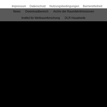
Impressum
Datenschutz
Nutzungsbedingungen
Barrierefreiheit
News
Downloadbereich
Archiv der Raumfahrtmissionen
Institut für Weltraumforschung
DLR Hauptseite