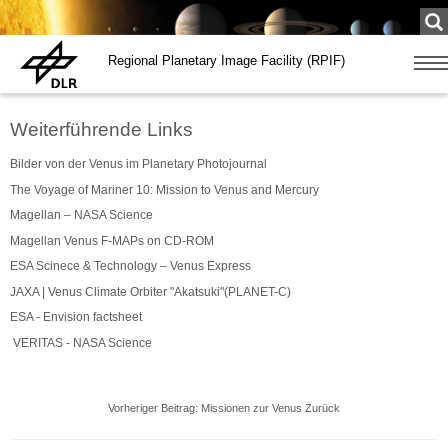
Su
...
Regional Planetary Image Facility (RPIF)
Zeige
Navig
Weiterführende Links
Bilder von der Venus im Planetary Photojournal
The Voyage of Mariner 10: Mission to Venus and Mercury
Magellan – NASA Science
Magellan Venus F-MAPs on CD-ROM
ESA Scinece & Technology – Venus Express
JAXA | Venus Climate Orbiter "Akatsuki"(PLANET-C)
ESA - Envision factsheet
VERITAS - NASA Science
Vorheriger Beitrag: Missionen zur Venus
Zurück